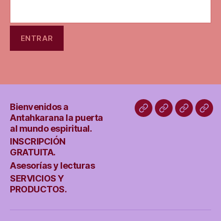
Bienvenidos a
Bienvenidos
INSCRIPCIÓN
Asesoría
SER
Antahkarana la puerta
a
GRATUITA.
y
Y
al mundo espiritual.
Antahkarana
lecturas
PRO
INSCRIPCIÓN
GRATUITA.
la
Asesorías y lecturas
puerta
SERVICIOS Y
al
PRODUCTOS.
mundo
espiritual.