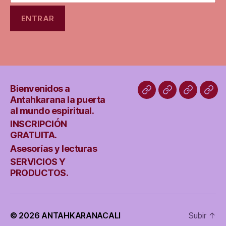
Bienvenidos a
Bienvenidos
INSCRIPCIÓN
Asesoría
SER
Antahkarana la puerta
a
GRATUITA.
y
Y
al mundo espiritual.
Antahkarana
lecturas
PRO
INSCRIPCIÓN
GRATUITA.
la
Asesorías y lecturas
puerta
SERVICIOS Y
al
PRODUCTOS.
mundo
espiritual.
© 2026
ANTAHKARANACALI
Subir
↑