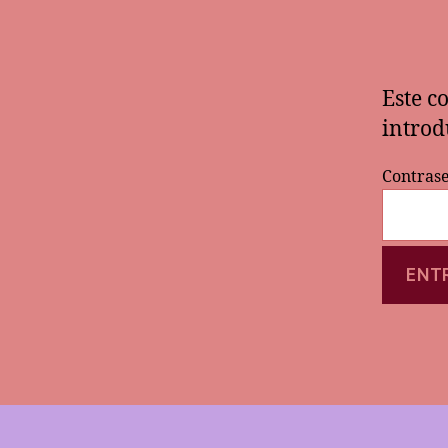
Este c
introd
Contras