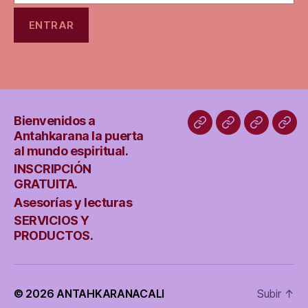
Bienvenidos a
Bienvenidos
INSCRIPCIÓN
Asesoría
SER
Antahkarana la puerta
a
GRATUITA.
y
Y
al mundo espiritual.
Antahkarana
lecturas
PRO
INSCRIPCIÓN
GRATUITA.
la
Asesorías y lecturas
puerta
SERVICIOS Y
al
PRODUCTOS.
mundo
espiritual.
© 2026
ANTAHKARANACALI
Subir
↑