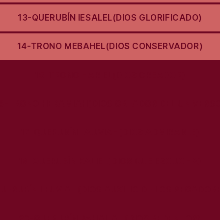
13-QUERUBÍN IESALEL(DIOS GLORIFICADO)
14-TRONO MEBAHEL(DIOS CONSERVADOR)
15-TRONO HARIEL(DIOS CREADOR)
6-TRONO HEKAMIAH(DIOS CREADOR DEL UNIVERS
17-QUERUBÍN LAUVIAH(DIOS ADMIRABLE)
18-QUERUBÍN KALIEL(DIOS QUE ESCUCHA)
UERUBÍN LEUVIAH(DIOS AUXILIO DE LOS PECADOR
20-QUERUBÍN PAHALIAH(DIOS REDENTOR)