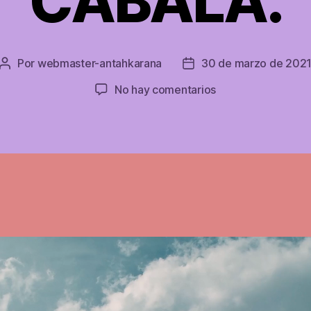
CABALA.
Por
webmaster-antahkarana
30 de marzo de 202
Autor
Fecha
de
de
en
No hay comentarios
la
la
72
entrada
entrada
ÁNGELES
DE
LA
CABALA.