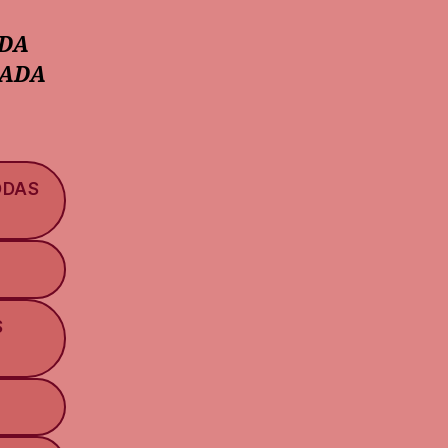
ADA
CADA
ODAS
S