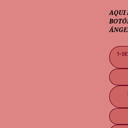
AQUI
BOTÓ
ÁNGE
1-S