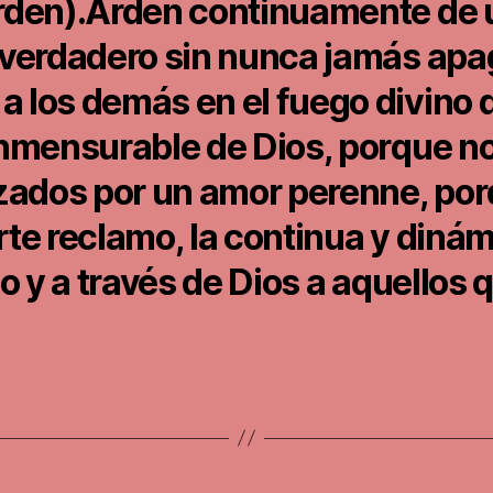
arden).Arden continuamente de 
r verdadero sin nunca jamás apa
 los demás en el fuego divino de
conmensurable de Dios, porque n
ados por un amor perenne, porq
rte reclamo, la continua y dinám
 y a través de Dios a aquellos q