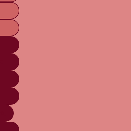
O)
ES)