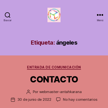
Buscar
Menú
ANTAHKARANACALI
Etiqueta:
ángeles
Categorías
ENTRADA DE COMUNICACIÓN
CONTACTO
Por
webmaster-antahkarana
Autor
de
en
30 de junio de 2022
No hay comentarios
Fecha
la
CONT
de
entrada