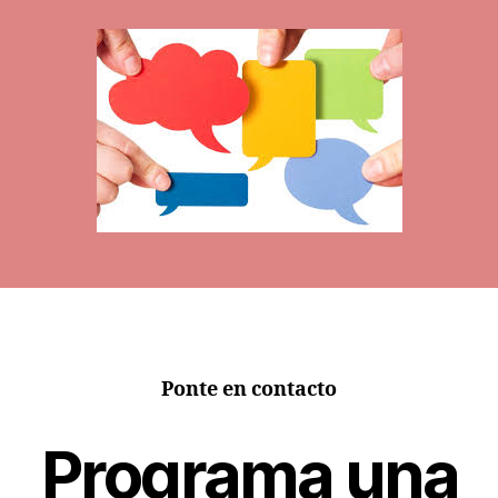
la
entrada
Ponte en contacto
Programa una