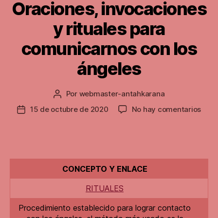
Oraciones, invocaciones
y rituales para
comunicarnos con los
ángeles
Por
webmaster-antahkarana
Autor
de
en
15 de octubre de 2020
No hay comentarios
Fecha
la
Orac
de
entrada
invo
la
y
entrada
ritua
para
CONCEPTO Y ENLACE
comu
con
RITUALES
los
ánge
Procedimiento establecido para lograr contacto