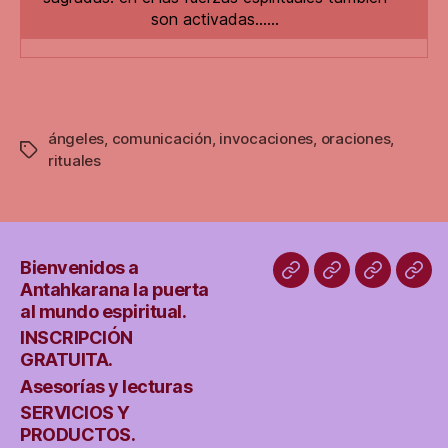
son activadas……
ángeles
,
comunicación
,
invocaciones
,
oraciones
,
Etiquetas
rituales
Bienvenidos a
Bienvenidos
INSCRIPCIÓN
Asesoría
SER
Antahkarana la puerta
a
GRATUITA.
y
Y
al mundo espiritual.
Antahkarana
lecturas
PRO
INSCRIPCIÓN
GRATUITA.
la
Asesorías y lecturas
puerta
SERVICIOS Y
al
PRODUCTOS.
mundo