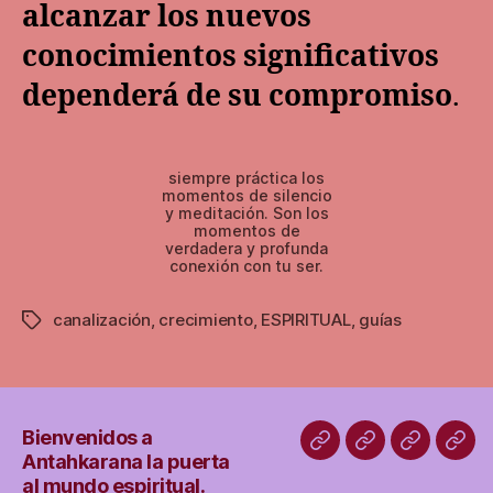
alcanzar los nuevos
conocimientos significativos
dependerá de su compromiso
.
siempre práctica los
momentos de silencio
y meditación. Son los
momentos de
verdadera y profunda
conexión con tu ser.
canalización
,
crecimiento
,
ESPIRITUAL
,
guías
Etiquetas
Bienvenidos a
Bienvenidos
INSCRIPCIÓN
Asesoría
SER
Antahkarana la puerta
a
GRATUITA.
y
Y
al mundo espiritual.