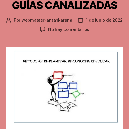
GUÍAS CANALIZADAS
Por
webmaster-antahkarana
1 de junio de 2022
Autor
Fecha
de
de
en
No hay comentarios
la
la
GUÍAS
entrada
entrada
CANALIZADAS