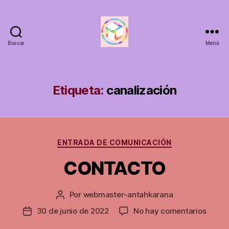
Buscar
Menú
ANTAHKARANACALI
Etiqueta:
canalización
Categorías
ENTRADA DE COMUNICACIÓN
CONTACTO
Por
webmaster-antahkarana
Autor
de
en
30 de junio de 2022
No hay comentarios
Fecha
la
CONT
de
entrada