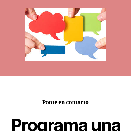
la
entrada
Ponte en contacto
Programa una